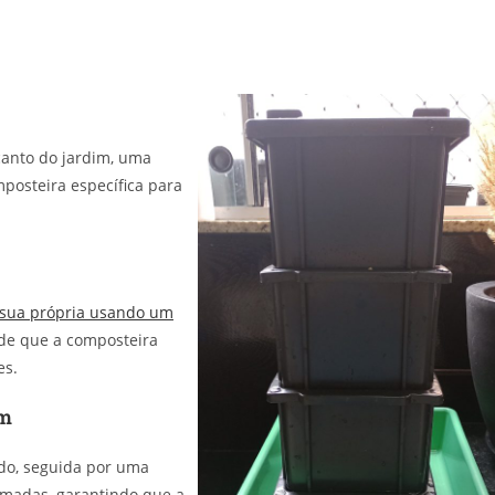
canto do jardim, uma
osteira específica para
 sua própria usando um
 de que a composteira
es.
em
o, seguida por uma
amadas, garantindo que a