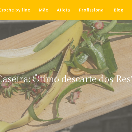
Croche by line
Mãe
Atleta
Profissional
Blog
seira: Ótimo descarte dos Res