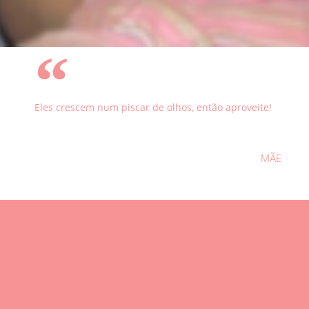
Eles crescem num piscar de olhos, então aproveite!
MÃE