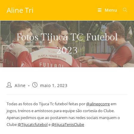
Aline Tri
Menu
Fotos Tijuca TC Futebol
2023
Aline
maio 1, 2023
Todas as fotos do Tijuca Tc futebol feitas por
@alineqcorre
em
jogos, treinos e amistosos para equipe são cortesia do Clube.
Apenas pedimos que ao postarem nas redes sociais marquem o
Clube
@Tijucatcfutebol
e
@tijucaTenisClube