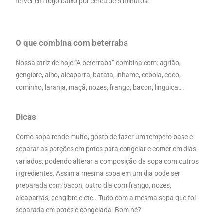
ferver em fogo baixo por cerca de 5 minutos.
O que combina com beterraba
Nossa atriz de hoje “A beterraba” combina com: agrião,
gengibre, alho, alcaparra, batata, inhame, cebola, coco,
cominho, laranja, maçã, nozes, frango, bacon, linguiça….
Dicas
Como sopa rende muito, gosto de fazer um tempero base e
separar as porções em potes para congelar e comer em dias
variados, podendo alterar a composição da sopa com outros
ingredientes.
Assim a mesma sopa em um dia pode ser
preparada com bacon, outro dia com frango, nozes,
alcaparras, gengibre e etc.. Tudo com a mesma sopa que foi
separada em potes e congelada. Bom né?