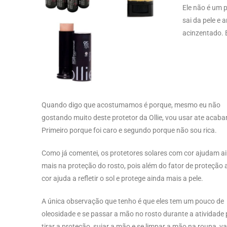
Ele não é um p
sai da pele e 
acinzentado.
Quando digo que acostumamos é porque, mesmo eu não
gostando muito deste protetor da Ollie, vou usar ate acaba
Primeiro porque foi caro e segundo porque não sou rica.
Como já comentei, os protetores solares com cor ajudam a
mais na proteção do rosto, pois além do fator de proteção a
cor ajuda a refletir o sol e protege ainda mais a pele.
A única observação que tenho é que eles tem um pouco de
oleosidade e se passar a mão no rosto durante a atividade
tirar a proteção, sujar a mão e se limpar a mão na roupa, va