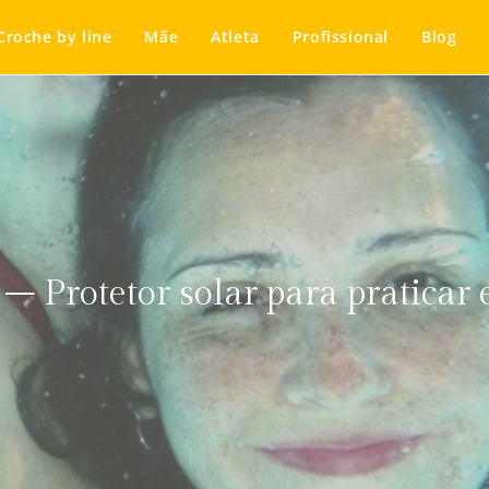
Croche by line
Mãe
Atleta
Profissional
Blog
– Protetor solar para praticar 