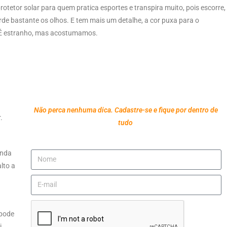
rotetor solar para quem pratica esportes e transpira muito, pois escorre,
arde bastante os olhos. E tem mais um detalhe, a cor puxa para o
 É estranho, mas acostumamos.
Não perca nenhuma dica. Cadastre-se e fique por dentro de
r.
tudo
inda
lto a
 pode
i