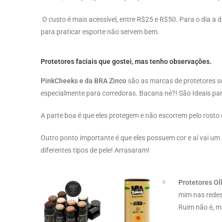
O custo é mais acessível, entre R$25 e R$50. Para o dia 
para praticar esporte
não servem bem.
Protetores faciais que gostei, mas tenho observações.
PinkCheeks e da BRA Zinco
são as marcas de protetores s
especialmente para corredoras. Bacana né?! São Ideais pa
A parte boa é que eles protegem e
não escorrem pelo rosto
Outro ponto importante é que eles possuem cor e aí vai um
diferentes tipos de pele! Arrasaram!
Protetores Ol
mim nas redes 
Ruim não é, m