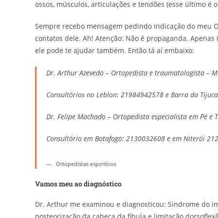
ossos, músculos, articulações e tendões (esse último é
Sempre recebo mensagem pedindo indicação do meu Orto
contatos dele. Ah! Atenção: Não é propaganda. Apenas
ele pode te ajudar também. Então tá aí embaixo:
Dr. Arthur Azevedo – Ortopedista e traumatologista – M
Consultórios no Leblon: 21984942578 e Barra da Tiju
Dr. Felipe Machado – Ortopedista especialista em Pé e 
Consultório em Botafogo: 2130032608 e em Niterói 21
Ortopedistas esportivos
Vamos meu ao diagnóstico
Dr. Arthur me examinou e diagnosticou: Sindrome do im
posteorização da cabeça da fibula e limitação dorsoflexã