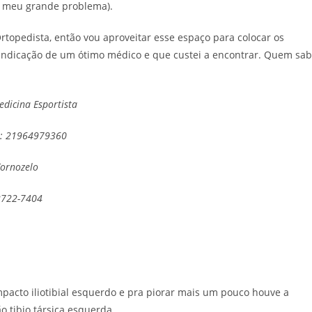
 o meu grande problema).
pedista, então vou aproveitar esse espaço para colocar os
 indicação de um ótimo médico e que custei a encontrar. Quem sa
edicina Esportista
ca: 21964979360
Tornozelo
2722-7404
pacto iliotibial esquerdo e pra piorar mais um pouco houve a
o tibio társica esquerda.