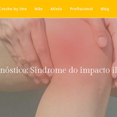
Croche by line
Mãe
Atleta
Profissional
Blog
óstico: Síndrome do impacto il