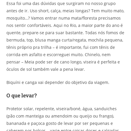
Essa foi uma das dúvidas que surgiram no nosso grupo
antes de ir. Uso short, calça, meias longas? Tem muito mato,
mosquito…? Vamos entrar numa mata/floresta precisamos
nos sentir confortáveis. Aqui no Rio, a maior parte do ano é
quente, prepare-se para suar bastante. Todas nós fomos de
bermuda, top, blusa manga curta/regata, mochila pequena,
tênis próprio pra trilha – é importante, fui com tênis de
corrida em asfalto e escorreguei muito. Chinelo, nem
pensar – Meia pode ser de cano longo, viseira é perfeita e
óculos de sol também vale a pena levar.
Biquíni e canga vai depender do objetivo da viagem.
O que levar?
Protetor solar, repelente, viseira/boné, água, sanduiches
(pão com manteiga ou amendoim ou queijo ou frango),
bananada e paçoca gosto de levar por ser pequenas e
caberem nos bolsos – varie entre coisas doces e salgadas.