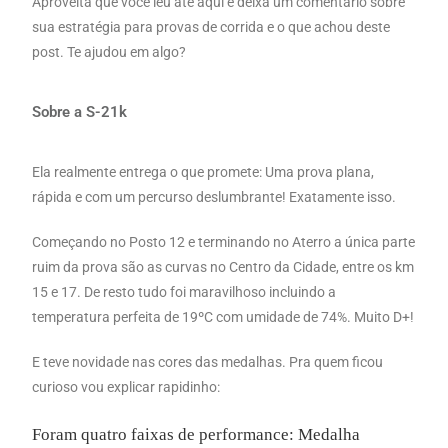
Aproveita que você leu até aqui e deixa um comentário sobre
sua estratégia para provas de corrida e o que achou deste
post. Te ajudou em algo?
Sobre a S-21k
Ela realmente entrega o que promete: Uma prova plana,
rápida e com um percurso deslumbrante! Exatamente isso.
Começando no Posto 12 e terminando no Aterro a única parte
ruim da prova são as curvas no Centro da Cidade, entre os km
15 e 17. De resto tudo foi maravilhoso incluindo a
temperatura
perfeita de 19ºC com umidade de 74%. Muito D+!
E teve novidade nas cores das medalhas. Pra quem ficou
curioso vou explicar rapidinho:
Foram quatro faixas de performance: Medalha