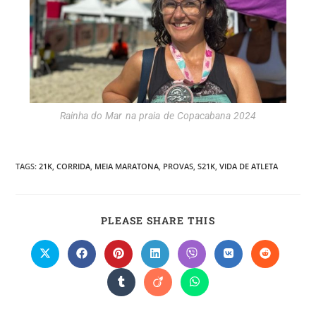
Rainha do Mar na praia de Copacabana 2024
TAGS
:
21K
,
CORRIDA
,
MEIA MARATONA
,
PROVAS
,
S21K
,
VIDA DE ATLETA
PLEASE SHARE THIS