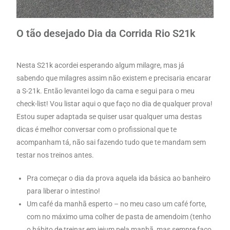
O tão desejado Dia da Corrida Rio S21k
Nesta S21k acordei esperando algum milagre, mas já
sabendo que milagres assim não existem e precisaria encarar
a S-21k. Então levantei logo da cama e segui para o meu
check-list! Vou listar aqui o que faço no dia de qualquer prova!
Estou super adaptada se quiser usar qualquer uma destas
dicas é melhor conversar com o profissional que te
acompanham tá, não sai fazendo tudo que te mandam sem
testar nos treinos antes.
Pra começar o dia da prova aquela ida básica ao banheiro
para liberar o intestino!
Um café da manhã esperto – no meu caso um café forte,
com no máximo uma colher de pasta de amendoim (tenho
o hábito de treinar em jejum pela manhã, mas sempre faço