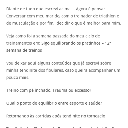
Diante de tudo que escrevi acima…. Agora é pensar.
Conversar com meu marido, com o treinador de triathlon e
de musculação e por fim, decidir o que é melhor para mim.
Veja como foi a semana passada do meu ciclo de
treinamentos em:
Sigo equilibrando os pratinhos – 12ª
semana de treinos
Vou deixar aqui alguns conteúdos que já escrevi sobre
minha tendinite dos fibulares, caso queira acompanhar um
pouco mais.
Treino com pé inchado. Trauma ou excesso?
Qual o ponto de equilíbrio entre esporte e saúde?
Retornando às corridas após tendinite no tornozelo