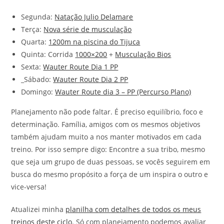
Segunda:
Natação Julio Delamare
Terça:
Nova série de musculação
Quarta:
1200m na piscina do Tijuca
Quinta: Corrida
1000×200
+
Musculação Bios
Sexta:
Wauter Route Dia 1 PP
_Sábado:
Wauter Route Dia 2 PP
Domingo:
Wauter Route dia 3 – PP (Percurso Plano)
Planejamento não pode faltar. É preciso equilíbrio, foco e
determinação. Família, amigos com os mesmos objetivos
também ajudam muito a nos manter motivados em cada
treino. Por isso sempre digo: Encontre a sua tribo, mesmo
que seja um grupo de duas pessoas, se vocês seguirem em
busca do mesmo propósito a força de um inspira o outro e
vice-versa!
Atualizei minha
planilha com detalhes de todos os meus
treinos deste ciclo
. Só com planejamento podemos avaliar