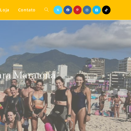
Loja
Contato
para Maratona