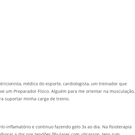
tricionista, médico do esporte, cardiologista, um treinador que
ive um Preparador Físico. Alguém para me orientar na musculação,
ara suportar minha carga de treino.
ti-inflamatório e continuo fazendo gelo 3x ao dia. Na fisioterapia
horar a dor nos tendões fibulares com ultrasson, tens (um