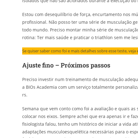
isolados que não são acionados durante a execução do
Estou com desequilíbrio de força, encurtamento nos mú
profissional. Não posso ter uma série de musculação g
todo mundo. Preciso montar minha série de musculação
rotina: Ter mais saúde e praticar o triathlon sem me les
Se quiser saber como foi e mais detalhes sobre esse teste, vej
Ajuste fino – Próximos passos
Preciso investir num treinamento de musculação adequa
a BIOs Academia com um serviço totalmente personalizad
rs.
Semana que vem conto como foi a avaliação e quais as 
colocar nos eixos. Sempre achei que era apenas ir e fa
fisiologista falou, tenho um histórico de iniciar a vida 
adaptações musculoesquelética necessárias para o espo