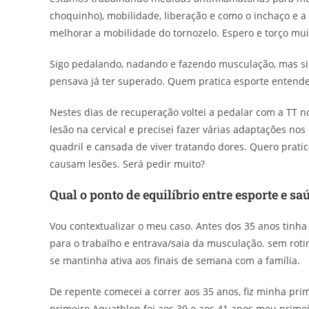
choquinho), mobilidade, liberação e como o inchaço e a 
melhorar a mobilidade do tornozelo. Espero e torço mui
Sigo pedalando, nadando e fazendo musculação, mas sin
pensava já ter superado. Quem pratica esporte entende 
Nestes dias de recuperação voltei a pedalar com a TT n
lesão na cervical e precisei fazer várias adaptações n
quadril e cansada de viver tratando dores. Quero prati
causam lesões. Será pedir muito?
Qual o ponto de equilíbrio entre esporte e sa
Vou contextualizar o meu caso. Antes dos 35 anos tinh
para o trabalho e entrava/saia da musculação. sem roti
se mantinha ativa aos finais de semana com a família.
De repente comecei a correr aos 35 anos, fiz minha pr
primeiro Aquathlon foi aos 39 e aos 41 anos meu primeir