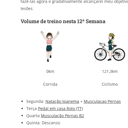
fazê-las agora e gradativamente alcançarei meu objeti
lesões.
Volume de treino nesta 12ª Semana
0km
121,3km
Corrida
Ciclismo
Segunda:
Natação Ipanema
+
Musculacao Pernas
Terça
Pedal em casa Rolo (TT)
Quarta
Musculação Pernas B2
Quinta: Descanso