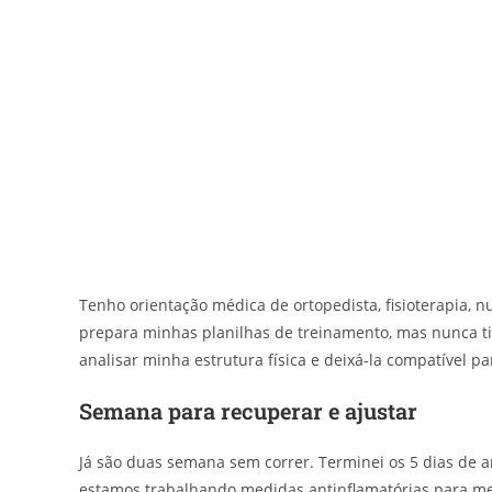
Tenho orientação médica de ortopedista, fisioterapia, nu
prepara minhas planilhas de treinamento, mas nunca t
analisar minha estrutura física e deixá-la compatível p
Semana para recuperar e ajustar
Já são duas semana sem correr. Terminei os 5 dias de an
estamos trabalhando medidas antinflamatórias para mel