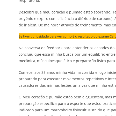
respiratória.
Descobri que meu coração e pulmão estão sobrando. Ten
oxigênio e expiro com eficiência o dióxido de carbono).
de ir além. De melhorar através do treinamento, mas e
Se tiver curiosidade para ver como é o resultado do exame Card
Na conversa de feedback para entender os achados do ex
concluiu que essa minha busca por um equilíbrio entre 
mecânica, músculoesquelético e preparação física para 
Comecei aos 35 anos minha vida na corrida e logo inicie
preparado para executar movimentos repetitivos e inte
causadores das minhas lesões uma vez que minha estr
O Meu coração e pulmão estão bem e aguentam, mas me
preparação específica para o esporte que estou prati
indicado para um marombeiro fisioculturista do que par