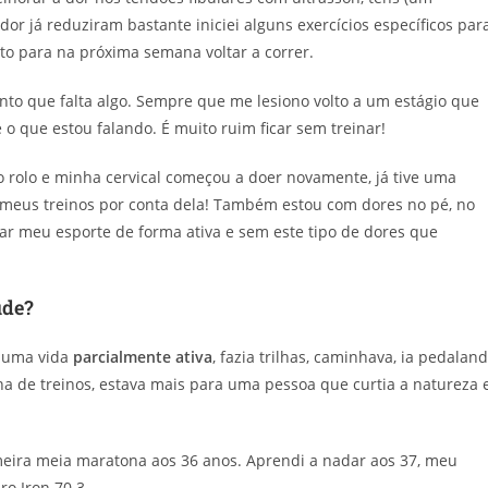
dor já reduziram bastante iniciei alguns exercícios específicos par
to para na próxima semana voltar a correr.
to que falta algo. Sempre que me lesiono volto a um estágio que
o que estou falando. É muito ruim ficar sem treinar!
o rolo e minha cervical começou a doer novamente, já tive uma
os meus treinos por conta dela! Também estou com dores no pé, no
car meu esporte de forma ativa e sem este tipo de dores que
úde?
a uma vida
parcialmente ativa
, fazia trilhas, caminhava, ia pedalan
na de treinos, estava mais para uma pessoa que curtia a natureza 
imeira meia maratona aos 36 anos. Aprendi a nadar aos 37, meu
o Iron 70.3.