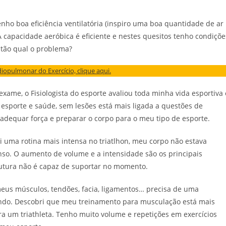
ho boa eficiência ventilatória (inspiro uma boa quantidade de ar
 A capacidade aeróbica é eficiente e nestes quesitos tenho condiçõe
ntão qual o problema?
iopulmonar do Exercício, clique aqui.
ame, o Fisiologista do esporte avaliou toda minha vida esportiva 
esporte e saúde, sem lesões está mais ligada a questões de
adequar força e preparar o corpo para o meu tipo de esporte.
i uma rotina mais intensa no triatlhon, meu corpo não estava
nso. O aumento de volume e a intensidade são os principais
utura não é capaz de suportar no momento.
us músculos, tendões, facia, ligamentos… precisa de uma
cando. Descobri que meu treinamento para musculação está mais
a um triathleta. Tenho muito volume e repetições em exercícios