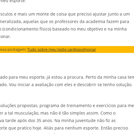
 meu esporte.
sculos e mais um monte de coisa que preciso ajustar junto a um
eneralizada, aquelas que os professores da academia fazem para
 (condicionamento físico) baseado no meu objetivo e na minha
ionar.
a essa postagem:
Tudo sobre meu teste cardiopulmonar
do para meu esporte, já estou a procura. Perto da minha casa te
o. Vou iniciar a avaliação com eles e descobrir se tenho solução.
soluções propostas, programa de treinamento e exercícios para me
zer a tal musculação, mas não é tão simples assim. Como o
ativa tarde após dos 35 anos. Na minha juventude não fiz as
rte que pratico hoje. Aliás para nenhum esporte. Então preciso