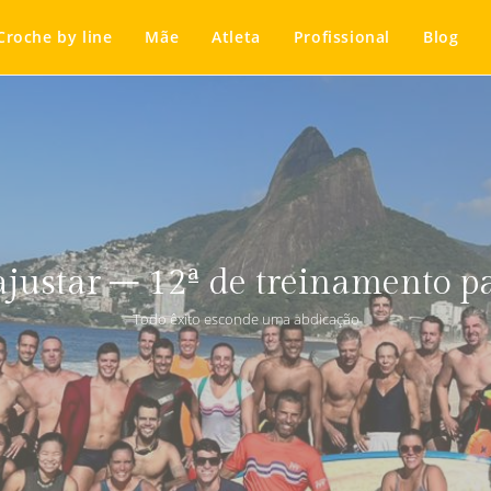
Croche by line
Mãe
Atleta
Profissional
Blog
ajustar – 12ª de treinamento 
Todo êxito esconde uma abdicação