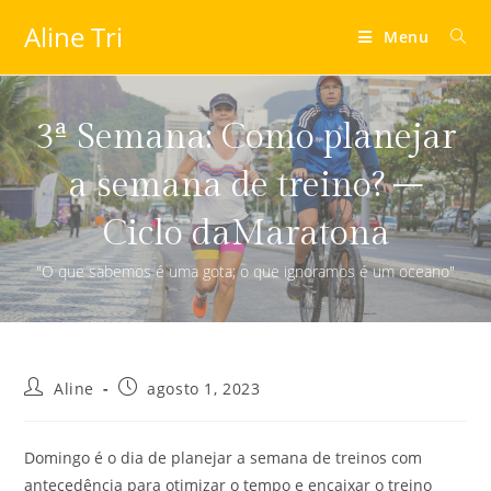
Aline Tri
Menu
3ª Semana: Como planejar
a semana de treino? –
Ciclo daMaratona
"O que sabemos é uma gota; o que ignoramos é um oceano"
Aline
agosto 1, 2023
Domingo é o dia de planejar a semana de treinos com
antecedência para otimizar o tempo e encaixar o treino