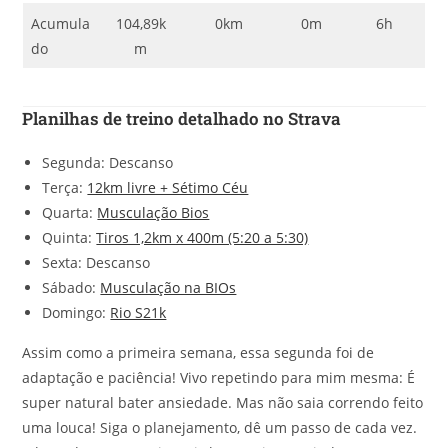
Acumula
104,89k
0km
0m
6h
do
m
Planilhas de treino detalhado no Strava
Segunda: Descanso
Terça:
12km livre + Sétimo Céu
Quarta:
Musculação Bios
Quinta:
Tiros 1,2km x 400m (5:20 a 5:30)
Sexta: Descanso
Sábado:
Musculação na BIOs
Domingo:
Rio S21k
Assim como a primeira semana, essa segunda foi de
adaptação e paciência! Vivo repetindo para mim mesma: É
super natural bater ansiedade. Mas não saia correndo feito
uma louca! Siga o planejamento, dê um passo de cada vez.