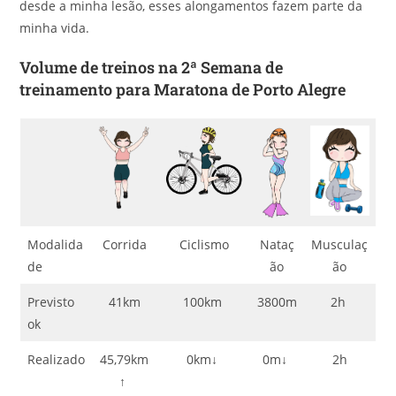
desde a minha lesão, esses alongamentos fazem parte da
minha vida.
Volume de treinos na 2ª Semana de
treinamento para Maratona de Porto Alegre
Modalida
Corrida
Ciclismo
Nataç
Musculaç
de
ão
ão
Previsto
41km
100km
3800m
2h
ok
Realizado
45,79km
0km↓
0m↓
2h
↑