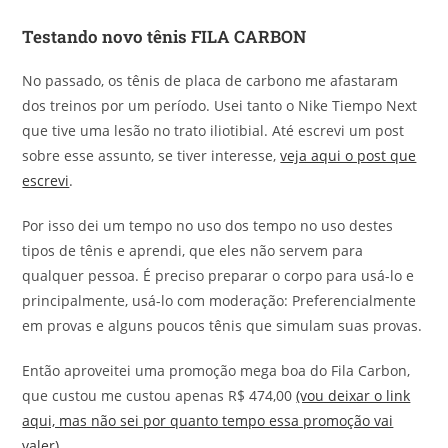
Testando novo tênis FILA CARBON
No passado, os tênis de placa de carbono me afastaram
dos treinos por um período. Usei tanto o Nike Tiempo Next
que tive uma lesão no trato iliotibial. Até escrevi um post
sobre esse assunto, se tiver interesse,
veja aqui o post que
escrevi
.
Por isso dei um tempo no uso dos tempo no uso destes
tipos de tênis e aprendi, que eles não servem para
qualquer pessoa. É preciso preparar o corpo para usá-lo e
principalmente, usá-lo com moderação: Preferencialmente
em provas e alguns poucos tênis que simulam suas provas.
Então aproveitei uma promoção mega boa do Fila Carbon,
que custou me custou apenas R$ 474,00
(vou deixar o link
aqui, mas não sei por quanto tempo essa promoção vai
valer)