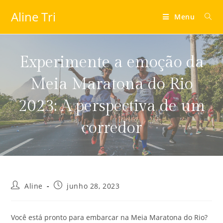
Aline Tri
Menu
Experimente a emoção da
Meia Maratona do Rio
2023: A perspectiva de um
corredor
Aline
junho 28, 2023
Você está pronto para embarcar na Meia Maratona do Rio?