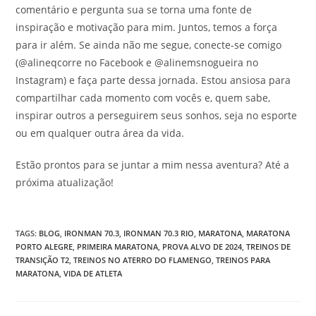
comentário e pergunta sua se torna uma fonte de
inspiração e motivação para mim. Juntos, temos a força
para ir além. Se ainda não me segue, conecte-se comigo
(@alineqcorre no Facebook e @alinemsnogueira no
Instagram) e faça parte dessa jornada. Estou ansiosa para
compartilhar cada momento com vocês e, quem sabe,
inspirar outros a perseguirem seus sonhos, seja no esporte
ou em qualquer outra área da vida.
Estão prontos para se juntar a mim nessa aventura? Até a
próxima atualização!
TAGS
:
BLOG
,
IRONMAN 70.3
,
IRONMAN 70.3 RIO
,
MARATONA
,
MARATONA
PORTO ALEGRE
,
PRIMEIRA MARATONA
,
PROVA ALVO DE 2024
,
TREINOS DE
TRANSIÇÃO T2
,
TREINOS NO ATERRO DO FLAMENGO
,
TREINOS PARA
MARATONA
,
VIDA DE ATLETA