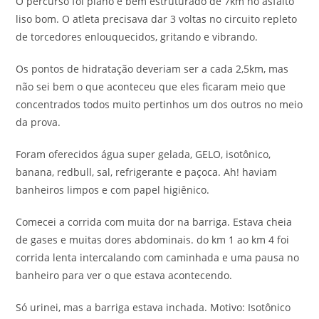
O percurso foi plano e bem estruturado de 7km no asfalto
liso bom. O atleta precisava dar 3 voltas no circuito repleto
de torcedores enlouquecidos, gritando e vibrando.
Os pontos de hidratação deveriam ser a cada 2,5km, mas
não sei bem o que aconteceu que eles ficaram meio que
concentrados todos muito pertinhos um dos outros no meio
da prova.
Foram oferecidos água super gelada, GELO, isotônico,
banana, redbull, sal, refrigerante e paçoca. Ah! haviam
banheiros limpos e com papel higiênico.
Comecei a corrida com muita dor na barriga. Estava cheia
de gases e muitas dores abdominais. do km 1 ao km 4 foi
corrida lenta intercalando com caminhada e uma pausa no
banheiro para ver o que estava acontecendo.
Só urinei, mas a barriga estava inchada. Motivo: Isotônico