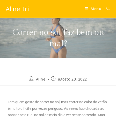
Aline Tri
Menu
Correr no sol faz bem ou
mal?
Aline
agosto 23, 2022
Tem quem goste de correr no sol, mas correr no calor do verão
é muito difícil e por vezes perigoso. As vezes fico chocada ao
passar pela rua, no sol de meio dia e ver gente correndo. Mas